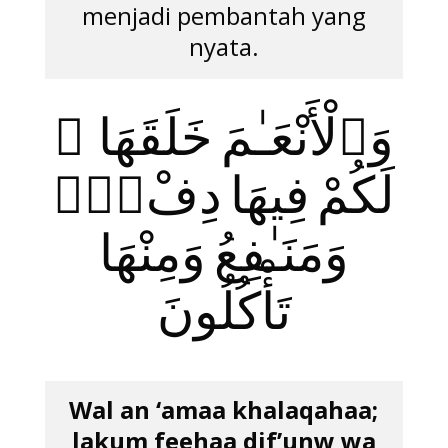
menjadi pembantah yang
nyata.
وَٱلْأَنْعَـٰمَ خَلَقَهَا ۗ
لَكُمْ فِيهَا دِفْءٌۭ
وَمَنَـٰفِعُ وَمِنْهَا
تَأْكُلُونَ
Wal an ‘amaa khalaqahaa;
lakum feehaa dif’unw wa