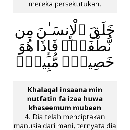
mereka persekutukan.
خَلَقَ ٱلْإِنسَـٰنَ مِن
نُّطْفَةٍۢ فَإِذَا هُوَ
خَصِيمٌۭ مُّبِينٌۭ
Khalaqal insaana min
nutfatin fa izaa huwa
khaseemum mubeen
4. Dia telah menciptakan
manusia dari mani, ternyata dia