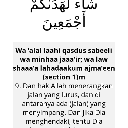
شَآءَ لَهَدَىٰكُمْ
أَجْمَعِينَ
Wa ‘alal laahi qasdus sabeeli
wa minhaa jaaa’ir; wa law
shaaa’a lahadaakum ajma’een
(section 1)m
9. Dan hak Allah menerangkan
jalan yang lurus, dan di
antaranya ada (jalan) yang
menyimpang. Dan jika Dia
menghendaki, tentu Dia