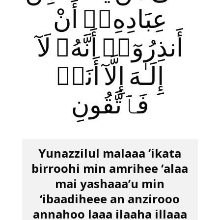
عِبَادِهِۦٓ أَنْ
أَنذِرُوٓا۟ أَنَّهُۥ لَآ
إِلَـٰهَ إِلَّآ أَنَا۠
فَٱتَّقُونِ
Yunazzilul malaaa ‘ikata
birroohi min amrihee ‘alaa
mai yashaaa’u min
‘ibaadiheee an anzirooo
annahoo laaa ilaaha illaaa