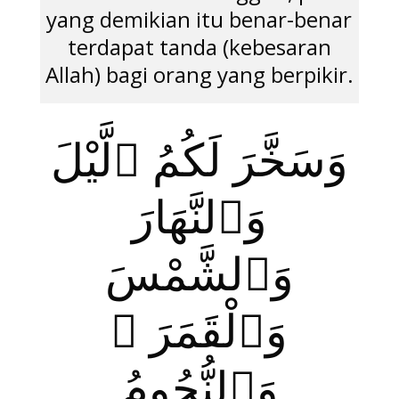
yang demikian itu benar-benar
terdapat tanda (kebesaran
Allah) bagi orang yang berpikir.
وَسَخَّرَ لَكُمُ ٱلَّيْلَ
وَٱلنَّهَارَ
وَٱلشَّمْسَ
وَٱلْقَمَرَ ۖ
وَٱلنُّجُومُ