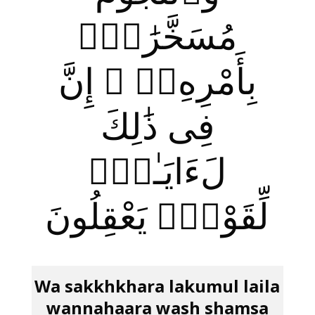
مُسَخَّرَ‌ٰتٌۢ
بِأَمْرِهِۦٓ ۗ إِنَّ
فِى ذَ‌ٰلِكَ
لَءَايَـٰتٍۢ
لِّقَوْمٍۢ يَعْقِلُونَ
Wa sakkhkhara lakumul laila
wannahaara wash shamsa