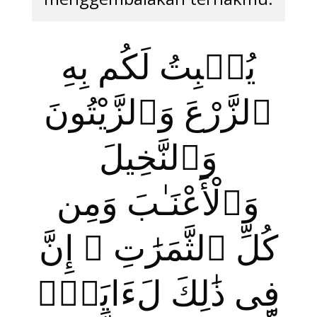
يُنۢبِتُ لَكُم بِهِ
ٱلزَّرْعَ وَٱلزَّيْتُونَ
وَٱلنَّخِيلَ
وَٱلْأَعْنَـٰبَ وَمِن
كُلِّ ٱلثَّمَرَ‌ٰتِ ۗ إِنَّ
فِى ذَ‌ٰلِكَ لَءَايَةًۭ