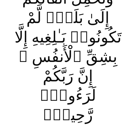
إِلَىٰ بَلَدٍۢ لَّمْ
تَكُونُوا۟ بَـٰلِغِيهِ إِلَّا
بِشِقِّ ٱلْأَنفُسِ ۚ
إِنَّ رَبَّكُمْ
لَرَءُوفٌۭ
رَّحِيمٌۭ