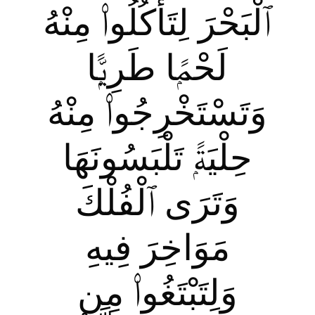
ٱلْبَحْرَ لِتَأْكُلُوا۟ مِنْهُ
لَحْمًۭا طَرِيًّۭا
وَتَسْتَخْرِجُوا۟ مِنْهُ
حِلْيَةًۭ تَلْبَسُونَهَا
وَتَرَى ٱلْفُلْكَ
مَوَاخِرَ فِيهِ
وَلِتَبْتَغُوا۟ مِن