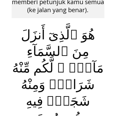
memberi petunjuk kamu semua
(ke jalan yang benar).
هُوَ ٱلَّذِىٓ أَنزَلَ
مِنَ ٱلسَّمَآءِ
مَآءًۭ ۖ لَّكُم مِّنْهُ
شَرَابٌۭ وَمِنْهُ
شَجَرٌۭ فِيهِ