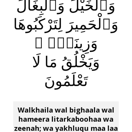
وَٱلْخَيْلَ وَٱلْبِغَالَ
وَٱلْحَمِيرَ لِتَرْكَبُوهَا
وَزِينَةًۭ ۚ
وَيَخْلُقُ مَا لَا
تَعْلَمُونَ
Walkhaila wal bighaala wal
hameera litarkaboohaa wa
zeenah; wa yakhluqu maa laa