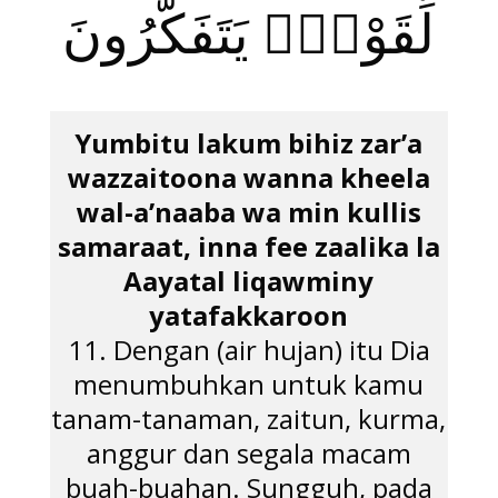
لِّقَوْمٍۢ يَتَفَكَّرُونَ
Yumbitu lakum bihiz zar’a
wazzaitoona wanna kheela
wal-a’naaba wa min kullis
samaraat, inna fee zaalika la
Aayatal liqawminy
yatafakkaroon
11. Dengan (air hujan) itu Dia
menumbuhkan untuk kamu
tanam-tanaman, zaitun, kurma,
anggur dan segala macam
buah-buahan. Sungguh, pada