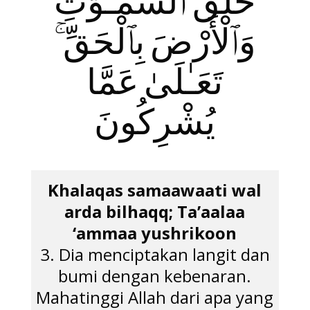
خَلَقَ ٱلسَّمَـٰوَ‌ٰتِ
وَٱلْأَرْضَ بِٱلْحَقِّ ۚ
تَعَـٰلَىٰ عَمَّا
يُشْرِكُونَ
Khalaqas samaawaati wal
arda bilhaqq; Ta’aalaa
‘ammaa yushrikoon
3. Dia menciptakan langit dan
bumi dengan kebenaran.
Mahatinggi Allah dari apa yang