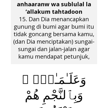
anhaaranw wa sublulal la
‘allakum tahtadoon
15. Dan Dia menancapkan
gunung di bumi agar bumi itu
tidak goncang bersama kamu,
(dan Dia menciptakan) sungai-
sungai dan jalan-jalan agar
kamu mendapat petunjuk,
وَعَلَـٰمَـٰتٍۢ ۚ
وَبِٱلنَّجْمِ هُمْ