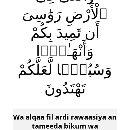
ٱلْأَرْضِ رَوَ‌ٰسِىَ
أَن تَمِيدَ بِكُمْ
وَأَنْهَـٰرًۭا
وَسُبُلًۭا لَّعَلَّكُمْ
تَهْتَدُونَ
Wa alqaa fil ardi rawaasiya an
tameeda bikum wa