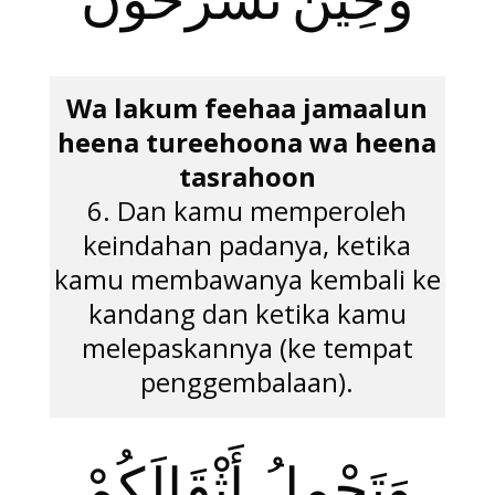
وَحِينَ تَسْرَحُونَ
Wa lakum feehaa jamaalun
heena tureehoona wa heena
tasrahoon
6. Dan kamu memperoleh
keindahan padanya, ketika
kamu membawanya kembali ke
kandang dan ketika kamu
melepaskannya (ke tempat
penggembalaan).
وَتَحْمِلُ أَثْقَالَكُمْ