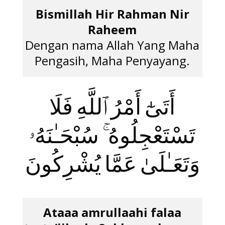
Bismillah Hir Rahman Nir
Raheem
Dengan nama Allah Yang Maha
Pengasih, Maha Penyayang.
أَتَىٰٓ أَمْرُ ٱللَّهِ فَلَا
تَسْتَعْجِلُوهُ ۚ سُبْحَـٰنَهُۥ
وَتَعَـٰلَىٰ عَمَّا يُشْرِكُونَ
Ataaa amrullaahi falaa