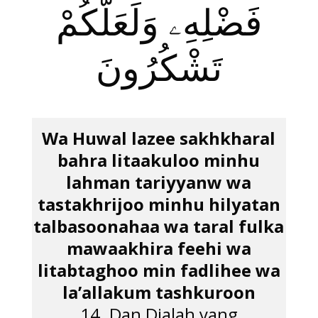
فَضْلِهِۦ وَلَعَلَّكُمْ
تَشْكُرُونَ
Wa Huwal lazee sakhkharal
bahra litaakuloo minhu
lahman tariyyanw wa
tastakhrijoo minhu hilyatan
talbasoonahaa wa taral fulka
mawaakhira feehi wa
litabtaghoo min fadlihee wa
la’allakum tashkuroon
14. Dan Dialah yang