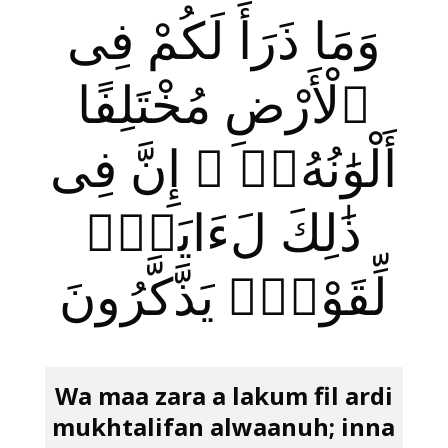
وَمَا ذَرَأَ لَكُمْ فِى
ٱلْأَرْضِ مُخْتَلِفًا
أَلْوَ‌ٰنُهُۥٓ ۗ إِنَّ فِى
ذَ‌ٰلِكَ لَءَايَةًۭ
لِّقَوْمٍۢ يَذَّكَّرُونَ
Wa maa zara a lakum fil ardi
mukhtalifan alwaanuh; inna