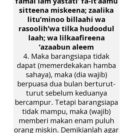
famal lam yastati’ fa-it’aamu
sitteena miskeena; zaalika
litu’minoo billaahi wa
rasoolih’wa tilka hudoodul
laah; wa lilkaafireena
‘azaabun aleem
4. Maka barangsiapa tidak
dapat (memerdekakan hamba
sahaya), maka (dia wajib)
berpuasa dua bulan berturut-
turut sebelum keduanya
bercampur. Tetapi barangsiapa
tidak mampu, maka (wajib)
memberi makan enam puluh
orang miskin. Demikianlah agar