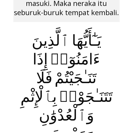
masuki. Maka neraka itu
seburuk-buruk tempat kembali.
يَـٰٓأَيُّهَا ٱلَّذِينَ
ءَامَنُوٓا۟ إِذَا
تَنَـٰجَيْتُمْ فَلَا
تَتَنَـٰجَوْا۟ بِٱلْإِثْمِ
وَٱلْعُدْوَ‌ٰنِ