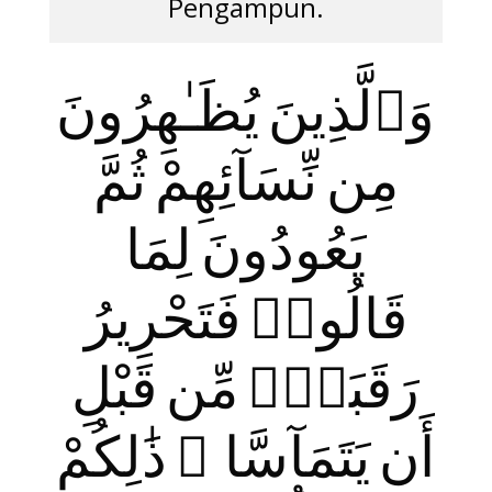
Pengampun.
وَٱلَّذِينَ يُظَـٰهِرُونَ
مِن نِّسَآئِهِمْ ثُمَّ
يَعُودُونَ لِمَا
قَالُوا۟ فَتَحْرِيرُ
رَقَبَةٍۢ مِّن قَبْلِ
أَن يَتَمَآسَّا ۚ ذَ‌ٰلِكُمْ