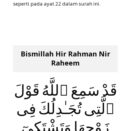
seperti pada ayat 22 dalam surah ini.
Bismillah Hir Rahman Nir
Raheem
قَدْ سَمِعَ ٱللَّهُ قَوْلَ
ٱلَّتِى تُجَـٰدِلُكَ فِى
زَوْجِهَا وَتَشْتَكِىٓ