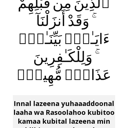
ٱلَّذِينَ مِن قَبْلِهِمْ
ۚ وَقَدْ أَنزَلْنَآ
ءَايَـٰتٍۭ بَيِّنَـٰتٍۢ
ۚ وَلِلْكَـٰفِرِينَ
عَذَابٌۭ مُّهِينٌۭ
Innal lazeena yuhaaaddoonal
laaha wa Rasoolahoo kubitoo
kamaa kubital lazeena min