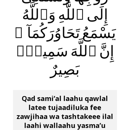
إِلَى ٱللَّهِ وَٱللَّهُ
يَسْمَعُ تَحَاوُرَكُمَآ ۚ
إِنَّ ٱللَّهَ سَمِيعٌۢ
بَصِيرٌ
Qad sami’al laahu qawlal
latee tujaadiluka fee
zawjihaa wa tashtakeee ilal
laahi wallaahu yasma’u