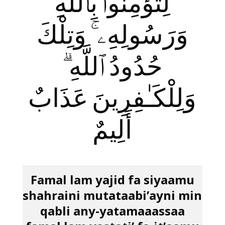
لِتُؤْمِنُوا۟ بِٱللَّهِ
وَرَسُولِهِۦ ۚ وَتِلْكَ
حُدُودُ ٱللَّهِ ۗ
وَلِلْكَـٰفِرِينَ عَذَابٌ
أَلِيمٌ
Famal lam yajid fa siyaamu
shahraini mutataabi’ayni min
qabli any-yatamaaassaa