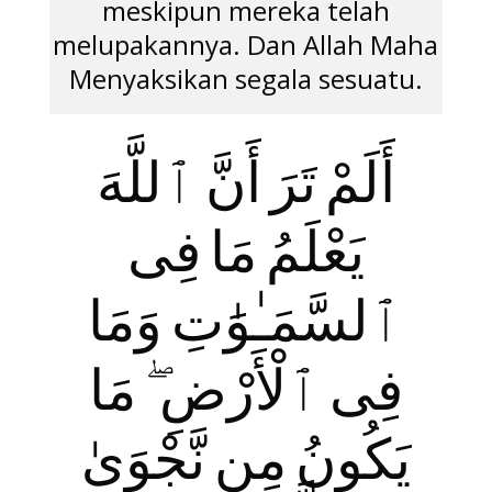
meskipun mereka telah
melupakannya. Dan Allah Maha
Menyaksikan segala sesuatu.
أَلَمْ تَرَ أَنَّ ٱللَّهَ
يَعْلَمُ مَا فِى
ٱلسَّمَـٰوَ‌ٰتِ وَمَا
فِى ٱلْأَرْضِ ۖ مَا
يَكُونُ مِن نَّجْوَىٰ