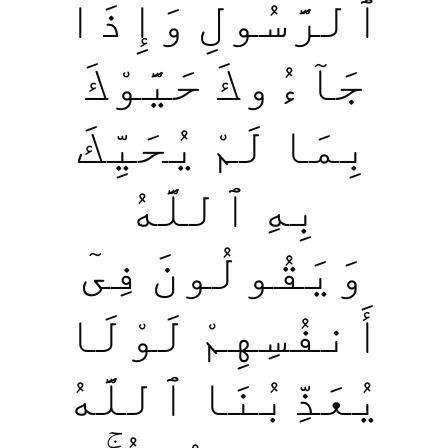
ٱلرَّسُولِ وَإِذَا
جَآءُوكَ حَيَّوْكَ
بِمَا لَمْ يُحَيِّكَ
بِهِ ٱللَّهُ
وَيَقُولُونَ فِىٓ
أَنفُسِهِمْ لَوْلَا
يُعَذِّبُنَا ٱللَّهُ