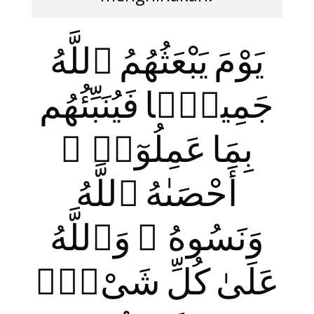
يَوْمَ يَبْعَثُهُمُ ٱللَّهُ
جَمِيعًۭا فَيُنَبِّئُهُم
بِمَا عَمِلُوٓا۟ ۚ
أَحْصَىٰهُ ٱللَّهُ
وَنَسُوهُ ۚ وَٱللَّهُ
عَلَىٰ كُلِّ شَىْءٍۢ