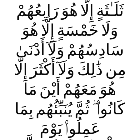
ثَلَـٰثَةٍ إِلَّا هُوَ رَابِعُهُمْ
وَلَا خَمْسَةٍ إِلَّا هُوَ
سَادِسُهُمْ وَلَآ أَدْنَىٰ
مِن ذَ‌ٰلِكَ وَلَآ أَكْثَرَ إِلَّا
هُوَ مَعَهُمْ أَيْنَ مَا
كَانُوا۟ ۖ ثُمَّ يُنَبِّئُهُم بِمَا
عَمِلُوا۟ يَوْمَ