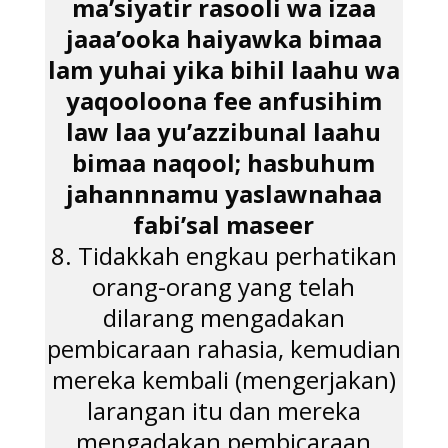
ma’siyatir rasooli wa izaa
jaaa’ooka haiyawka bimaa
lam yuhai yika bihil laahu wa
yaqooloona fee anfusihim
law laa yu’azzibunal laahu
bimaa naqool; hasbuhum
jahannnamu yaslawnahaa
fabi’sal maseer
8. Tidakkah engkau perhatikan
orang-orang yang telah
dilarang mengadakan
pembicaraan rahasia, kemudian
mereka kembali (mengerjakan)
larangan itu dan mereka
mengadakan pembicaraan