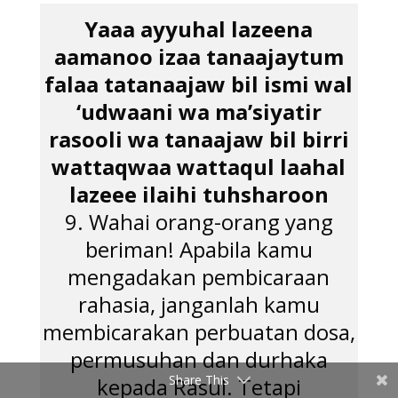
Yaaa ayyuhal lazeena
aamanoo izaa tanaajaytum
falaa tatanaajaw bil ismi wal
‘udwaani wa ma’siyatir
rasooli wa tanaajaw bil birri
wattaqwaa wattaqul laahal
lazeee ilaihi tuhsharoon
9. Wahai orang-orang yang
beriman! Apabila kamu
mengadakan pembicaraan
rahasia, janganlah kamu
membicarakan perbuatan dosa,
permusuhan dan durhaka
Share This
kepada Rasul. Tetapi