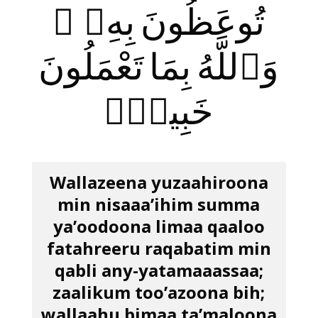
تُوعَظُونَ بِهِۦ ۚ
وَٱللَّهُ بِمَا تَعْمَلُونَ
خَبِيرٌۭ
Wallazeena yuzaahiroona
min nisaaa’ihim summa
ya’oodoona limaa qaaloo
fatahreeru raqabatim min
qabli any-yatamaaassaa;
zaalikum too’azoona bih;
wallaahu bimaa ta’maloona