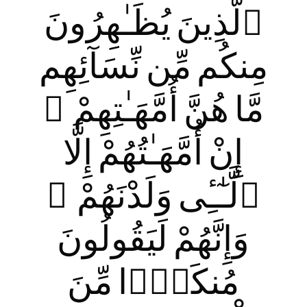
ٱلَّذِينَ يُظَـٰهِرُونَ
مِنكُم مِّن نِّسَآئِهِم
مَّا هُنَّ أُمَّهَـٰتِهِمْ ۖ
إِنْ أُمَّهَـٰتُهُمْ إِلَّا
ٱلَّـٰٓـِٔى وَلَدْنَهُمْ ۚ
وَإِنَّهُمْ لَيَقُولُونَ
مُنكَرًۭا مِّنَ