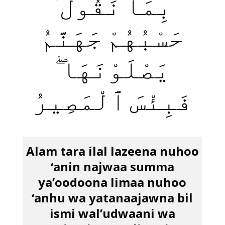
بِمَا نَقُولُ ۚ
حَسْبُهُمْ جَهَنَّمُ
يَصْلَوْنَهَا ۖ
فَبِئْسَ ٱلْمَصِيرُ
Alam tara ilal lazeena nuhoo
‘anin najwaa summa
ya’oodoona limaa nuhoo
‘anhu wa yatanaajawna bil
ismi wal’udwaani wa