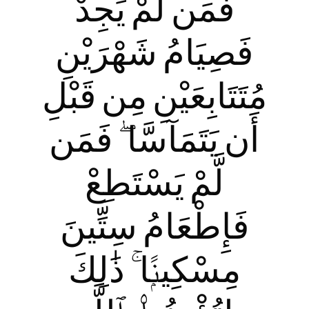
فَمَن لَّمْ يَجِدْ
فَصِيَامُ شَهْرَيْنِ
مُتَتَابِعَيْنِ مِن قَبْلِ
أَن يَتَمَآسَّا ۖ فَمَن
لَّمْ يَسْتَطِعْ
فَإِطْعَامُ سِتِّينَ
مِسْكِينًۭا ۚ ذَ‌ٰلِكَ