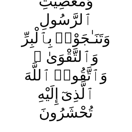
وَمَعْصِيَتِ
ٱلرَّسُولِ
وَتَنَـٰجَوْا۟ بِٱلْبِرِّ
وَٱلتَّقْوَىٰ ۖ
وَٱتَّقُوا۟ ٱللَّهَ
ٱلَّذِىٓ إِلَيْهِ
تُحْشَرُونَ