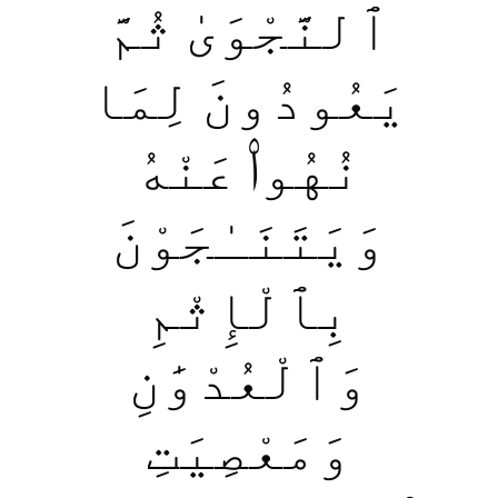
ٱلنَّجْوَىٰ ثُمَّ
يَعُودُونَ لِمَا
نُهُوا۟ عَنْهُ
وَيَتَنَـٰجَوْنَ
بِٱلْإِثْمِ
وَٱلْعُدْوَ‌ٰنِ
وَمَعْصِيَتِ