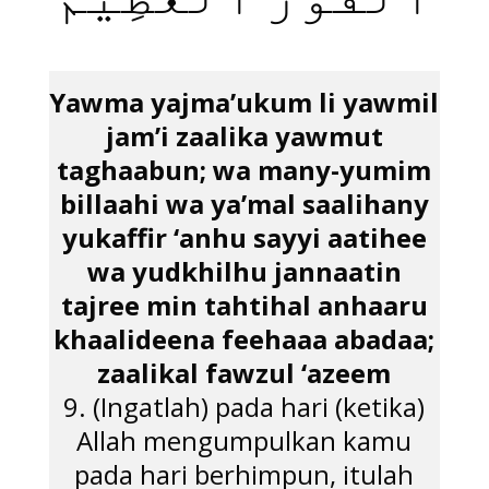
ٱلْفَوْزُ ٱلْعَظِيمُ
Yawma yajma’ukum li yawmil
jam’i zaalika yawmut
taghaabun; wa many-yumim
billaahi wa ya’mal saalihany
yukaffir ‘anhu sayyi aatihee
wa yudkhilhu jannaatin
tajree min tahtihal anhaaru
khaalideena feehaaa abadaa;
zaalikal fawzul ‘azeem
9. (Ingatlah) pada hari (ketika)
Allah mengumpulkan kamu
pada hari berhimpun, itulah