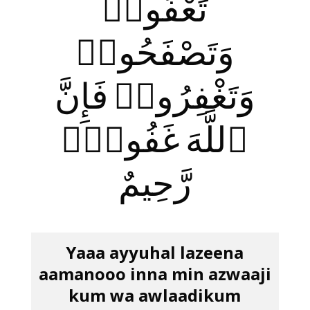
تَعْفُوا۟
وَتَصْفَحُوا۟
وَتَغْفِرُوا۟ فَإِنَّ
ٱللَّهَ غَفُورٌۭ
رَّحِيمٌ
Yaaa ayyuhal lazeena
aamanooo inna min azwaaji
kum wa awlaadikum