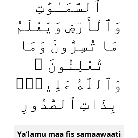
ٱلسَّمَـٰوَ‌ٰتِ
وَٱلْأَرْضِ وَيَعْلَمُ
مَا تُسِرُّونَ وَمَا
تُعْلِنُونَ ۚ
وَٱللَّهُ عَلِيمٌۢ
بِذَاتِ ٱلصُّدُورِ
Ya’lamu maa fis samaawaati