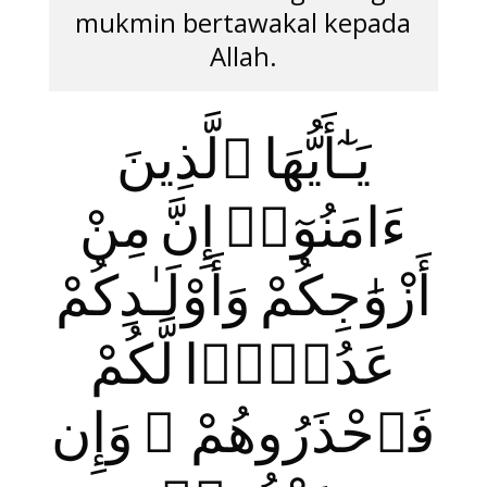
mukmin bertawakal kepada
Allah.
يَـٰٓأَيُّهَا ٱلَّذِينَ
ءَامَنُوٓا۟ إِنَّ مِنْ
أَزْوَ‌ٰجِكُمْ وَأَوْلَـٰدِكُمْ
عَدُوًّۭا لَّكُمْ
فَٱحْذَرُوهُمْ ۚ وَإِن