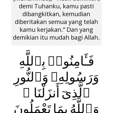
demi Tuhanku, kamu pasti
dibangkitkan, kemudian
diberitakan semua yang telah
kamu kerjakan.” Dan yang
demikian itu mudah bagi Allah.
فَـَٔامِنُوا۟ بِٱللَّهِ
وَرَسُولِهِۦ وَٱلنُّورِ
ٱلَّذِىٓ أَنزَلْنَا ۚ
وَٱللَّهُ بِمَا تَعْمَلُونَ