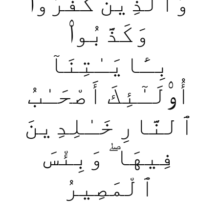
وَٱلَّذِينَ كَفَرُوا۟
وَكَذَّبُوا۟
بِـَٔايَـٰتِنَآ
أُو۟لَـٰٓئِكَ أَصْحَـٰبُ
ٱلنَّارِ خَـٰلِدِينَ
فِيهَا ۖ وَبِئْسَ
ٱلْمَصِيرُ