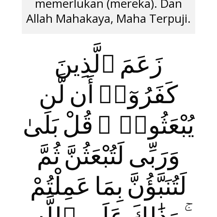
memerlukan (mereka). Dan
Allah Mahakaya, Maha Terpuji.
زَعَمَ ٱلَّذِينَ
كَفَرُوٓا۟ أَن لَّن
يُبْعَثُوا۟ ۚ قُلْ بَلَىٰ
وَرَبِّى لَتُبْعَثُنَّ ثُمَّ
لَتُنَبَّؤُنَّ بِمَا عَمِلْتُمْ