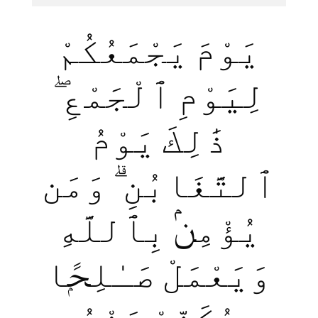
يَوْمَ يَجْمَعُكُمْ
لِيَوْمِ ٱلْجَمْعِ ۖ
ذَ‌ٰلِكَ يَوْمُ
ٱلتَّغَابُنِ ۗ وَمَن
يُؤْمِنۢ بِٱللَّهِ
وَيَعْمَلْ صَـٰلِحًۭا