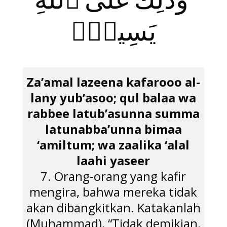
ۚ وَذَ‌ٰلِكَ عَلَى ٱللَّهِ
يَسِيرٌۭ
Za’amal lazeena kafarooo al-
lany yub’asoo; qul balaa wa
rabbee latub’asunna summa
latunabba’unna bimaa
‘amiltum; wa zaalika ‘alal
laahi yaseer
7. Orang-orang yang kafir
mengira, bahwa mereka tidak
akan dibangkitkan. Katakanlah
(Muhammad), “Tidak demikian,