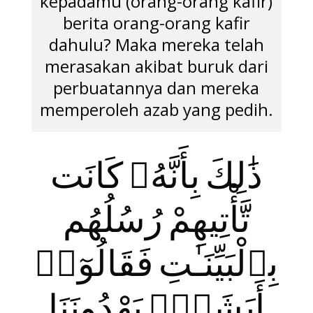
kepadamu (orang-orang kafir)
berita orang-orang kafir
dahulu? Maka mereka telah
merasakan akibat buruk dari
perbuatannya dan mereka
memperoleh azab yang pedih.
ذَ‌ٰلِكَ بِأَنَّهُۥ كَانَت
تَّأْتِيهِمْ رُسُلُهُم
بِٱلْبَيِّنَـٰتِ فَقَالُوٓا۟
أَبَشَرٌۭ يَهْدُونَنَا