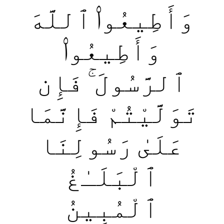
وَأَطِيعُوا۟ ٱللَّهَ
وَأَطِيعُوا۟
ٱلرَّسُولَ ۚ فَإِن
تَوَلَّيْتُمْ فَإِنَّمَا
عَلَىٰ رَسُولِنَا
ٱلْبَلَـٰغُ
ٱلْمُبِينُ