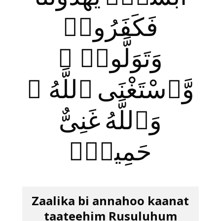
فَكَفَرُوا۟
وَتَوَلَّوا۟ ۚ
وَّٱسْتَغْنَى ٱللَّهُ ۚ
وَٱللَّهُ غَنِىٌّ
حَمِيدٌۭ
Zaalika bi annahoo kaanat
taateehim Rusuluhum