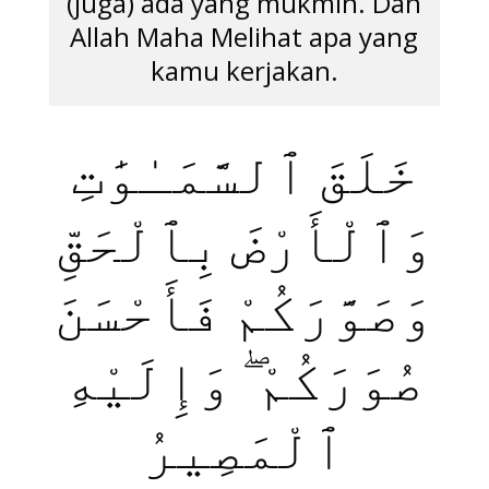
(juga) ada yang mukmin. Dan
Allah Maha Melihat apa yang
kamu kerjakan.
خَلَقَ ٱلسَّمَـٰوَ‌ٰتِ
وَٱلْأَرْضَ بِٱلْحَقِّ
وَصَوَّرَكُمْ فَأَحْسَنَ
صُوَرَكُمْ ۖ وَإِلَيْهِ
ٱلْمَصِيرُ