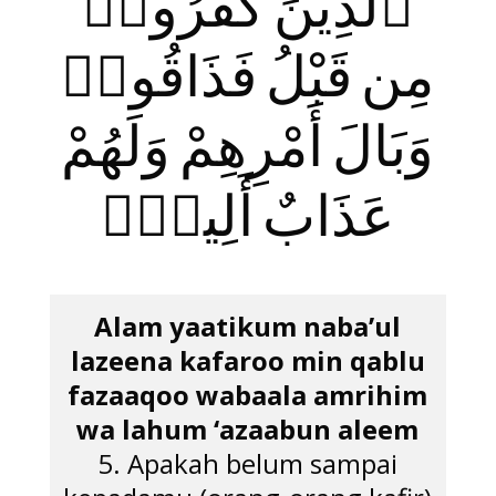
ٱلَّذِينَ كَفَرُوا۟
مِن قَبْلُ فَذَاقُوا۟
وَبَالَ أَمْرِهِمْ وَلَهُمْ
عَذَابٌ أَلِيمٌۭ
Alam yaatikum naba’ul
lazeena kafaroo min qablu
fazaaqoo wabaala amrihim
wa lahum ‘azaabun aleem
5. Apakah belum sampai