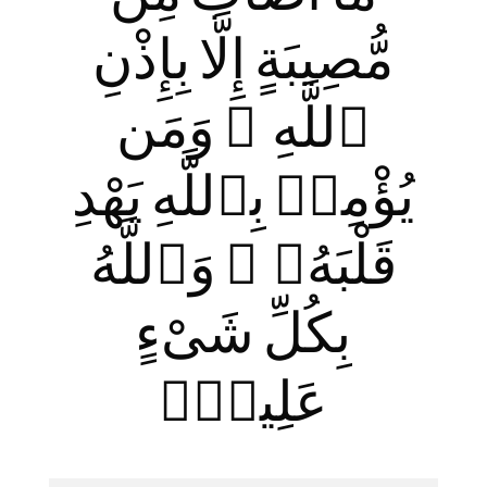
مُّصِيبَةٍ إِلَّا بِإِذْنِ
ٱللَّهِ ۗ وَمَن
يُؤْمِنۢ بِٱللَّهِ يَهْدِ
قَلْبَهُۥ ۚ وَٱللَّهُ
بِكُلِّ شَىْءٍ
عَلِيمٌۭ