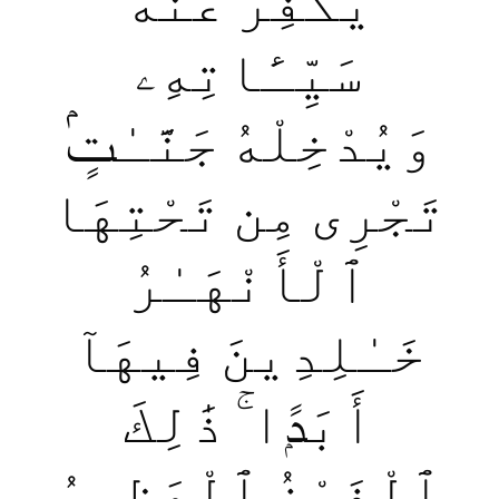
يُكَفِّرْ عَنْهُ
سَيِّـَٔاتِهِۦ
وَيُدْخِلْهُ جَنَّـٰتٍۢ
تَجْرِى مِن تَحْتِهَا
ٱلْأَنْهَـٰرُ
خَـٰلِدِينَ فِيهَآ
أَبَدًۭا ۚ ذَ‌ٰلِكَ