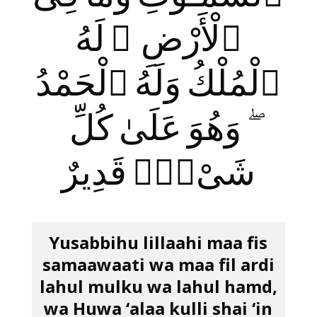
ٱلْأَرْضِ ۖ لَهُ
ٱلْمُلْكُ وَلَهُ ٱلْحَمْدُ
ۖ وَهُوَ عَلَىٰ كُلِّ
شَىْءٍۢ قَدِيرٌ
Yusabbihu lillaahi maa fis
samaawaati wa maa fil ardi
lahul mulku wa lahul hamd,
wa Huwa ‘alaa kulli shai ‘in