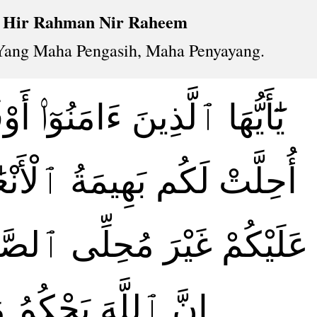
h Hir Rahman Nir Raheem
ang Maha Pengasih, Maha Penyayang.
يَٰٓأَيُّهَا ٱلَّذِينَ ءَامَنُوٓا۟ أ ۚ
أُحِلَّتْ لَكُم بَهِيمَةُ ٱلْأَنْعَٰم
عَلَيْكُمْ غَيْرَ مُحِلِّى ٱلصَّ ۗ
إِنَّ ٱللَّهَ يَحْكُمُ م