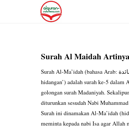
Surah Al Maidah Artiny
Surah Al-Ma’idah (bahasa Arab: سورة المائدة, transliteration. Surat Al Ma’idah, har. ‘jamuan
hidangan’‎) adalah surah ke-5 dalam A
golongan surah Madaniyah. Sekalipun 
diturunkan sesudah Nabi Muhammad h
Surah ini dinamakan Al-Ma’idah (hid
meminta kepada nabi Isa agar Allah