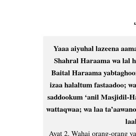
Yaaa aiyuhal lazeena aaman
Shahral Haraama wa lal h
Baital Haraama yabtaghoo
izaa halaltum fastaadoo; 
saddookum ‘anil Masjidil-Ha
wattaqwaa; wa laa ta’aawanoo
laa
Ayat 2. Wahai orang-orang y