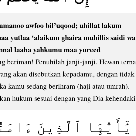
aamanoo awfoo bil’uqood; uhillat lakum
aa yutlaa ‘alaikum ghaira muhillis saidi wa
nnal laaha yahkumu maa yureed
g beriman! Penuhilah janji-janji. Hewan tern
yang akan disebutkan kepadamu, dengan tidak
ka kamu sedang berihram (haji atau umrah).
kan hukum sesuai dengan yang Dia kehendaki
يَٰٓأَيُّهَا ٱلَّذِينَ ءَامَنُ