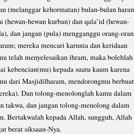
ngan (melanggar kehormatan) bulan-bulan hara
 (hewan-hewan kurban) dan qala’id (hewan-
da), dan jangan (pula) mengganggu orang-ora
aram; mereka mencari karunia dan keridaan
mu telah menyelesaikan ihram, maka bolehlah
ai kebencian(mu) kepada suatu kaum karena
mu dari Masjidilharam, mendorongmu berbua
ereka). Dan tolong-menolonglah kamu dalam
an takwa, dan jangan tolong-menolong dalam
n. Bertakwalah kepada Allah, sungguh, Allah
at berat siksaan-Nya.