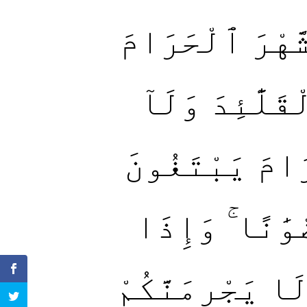
َّهْرَ ٱلْحَرَامَ
لَٰٓئِدَ وَلَآ
َامَ يَبْتَغُونَ
ْوَٰنًا ۚ وَإِذَا
َا يَجْرِمَنَّكُمْ