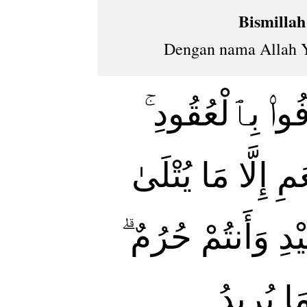
Bismilla
Dengan nama Allah Y
َوْفُوا۟ بِٱلْعُقُودِ
ِ إِلَّا مَا يُتْلَىٰ
يْدِ وَأَنتُمْ حُرُمٌ
َا يُرِيدُ