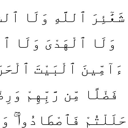
شَعَٰٓئِرَ ٱللَّهِ وَلَا ٱلش
وَلَا ٱلْهَدْىَ وَلَا ٱلْقَ
ءَآمِّينَ ٱلْبَيْتَ ٱلْحَر
فَضْلًا مِّن رَّبِّهِمْ وَرِض
حَلَلْتُمْ فَٱصْطَادُوا۟ ۚ وَل