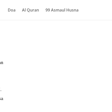
Doa
Al Quran
99 Asmaul Husna
.
sa