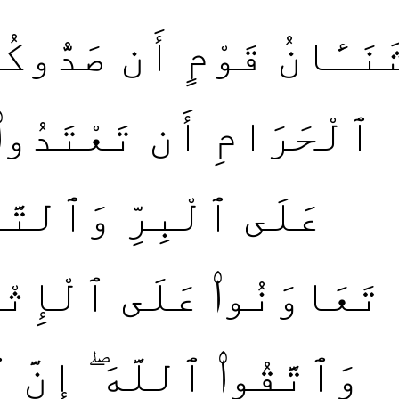
َنَـَٔانُ قَوْمٍ أَن صَدُّوكُ
ٱلْحَرَامِ أَن تَعْتَدُوا۟ 
عَلَى ٱلْبِرِّ وَٱلتَّقْ
تَعَاوَنُوا۟ عَلَى ٱلْإِثْ ۚ
وَٱتَّقُوا۟ ٱللَّهَ ۖ إِنَّ