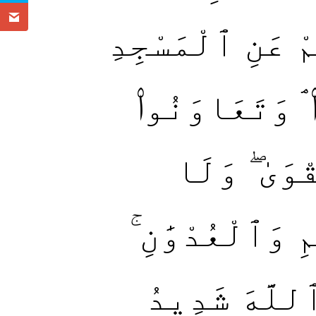
مْ عَنِ ٱلْمَسْجِدِ
ۘ وَتَعَاوَنُوا۟
وَىٰ ۖ وَلَا
مِ وَٱلْعُدْوَٰنِ
 ٱللَّهَ شَدِيدُ