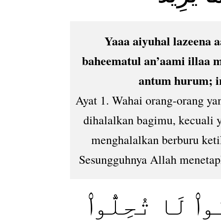
Yaaa aiyuhal lazeena 
baheematul an’aami illaa m
antum hurum; i
Ayat 1. Wahai orang-orang yan
dihalalkan bagimu, kecuali 
menghalalkan berburu keti
Sesungguhnya Allah menetap
وا۟ لَا تُحِلُّوا۟