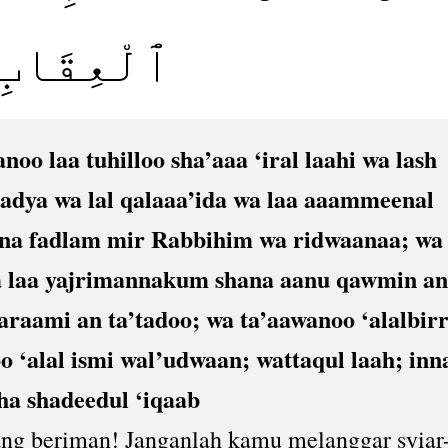
ٱلْعِقَابِ
oo laa tuhilloo sha’aaa ‘iral laahi wa lash
adya wa lal qalaaa’ida wa laa aaammeenal
na fadlam mir Rabbihim wa ridwaanaa; wa
wa laa yajrimannakum shana aanu qawmin a
raami an ta’tadoo; wa ta’aawanoo ‘alalbirr
 ‘alal ismi wal’udwaan; wattaqul laah; inn
ha shadeedul ‘iqaab
ang beriman! Janganlah kamu melanggar syiar