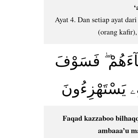
‘
Ayat 4. Dan setiap ayat da
(orang kafir)
جَآءَهُمْ ۖ فَسَوْفَ
 بِهِۦ يَسْتَهْزِءُونَ
Faqad kazzaboo bilhaq
ambaaa’u ma