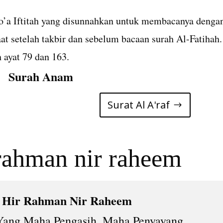
do’a Iftitah yang disunnahkan untuk membacanya denga
aat setelah takbir dan sebelum bacaan surah Al-Fatihah.
 ayat 79 dan 163.
Surah Anam
Surat Al A'raf
h Hir Rahman Nir Raheem
ang Maha Pengasih, Maha Penyayang.