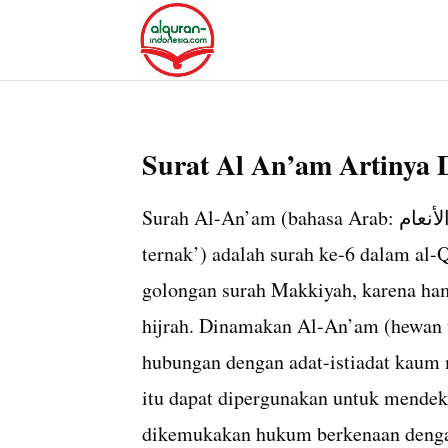
Surat Al An’am Artinya 
Surah Al-An’am (bahasa Arab: سورة الأنعام, transliteration. Surat Al An‘am, har. ‘binatang
ternak’‎) adalah surah ke-6 dalam al-
golongan surah Makkiyah, karena ham
hijrah. Dinamakan Al-An’am (hewan 
hubungan dengan adat-istiadat kaum 
itu dapat dipergunakan untuk mendek
dikemukakan hukum berkenaan dengan