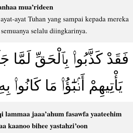
anhaa mua’rideen
ri ayat-ayat Tuhan yang sampai kepada mereka
, semuanya selalu diingkarinya.
فَقَدْ كَذَّبُوا۟ بِٱلْحَقِّ لَمَّا 
يَأْتِيهِمْ أَنۢبَٰٓؤُا۟ مَا كَانُوا۟
qi lammaa jaaa’ahum fasawfa yaateehim
a kaanoo bihee yastahzi’oon