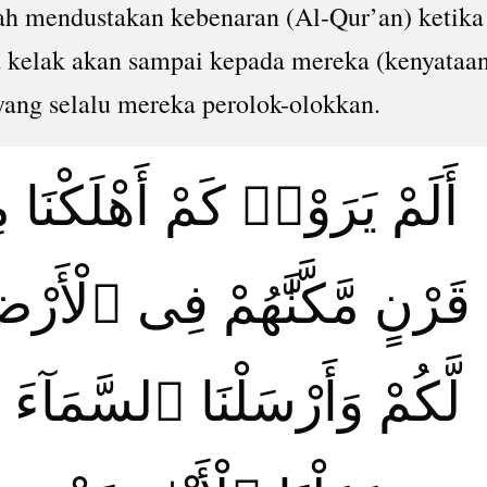
ah mendustakan kebenaran (Al-Qur’an) ketika
 kelak akan sampai kepada mereka (kenyataa
 yang selalu mereka perolok-olokkan.
أَلَمْ يَرَوْا۟ كَمْ أَهْلَكْنَا
قَرْنٍ مَّكَّنَّٰهُمْ فِى ٱلْأَرْ
لَّكُمْ وَأَرْسَلْنَا ٱلسَّمَآءَ ع