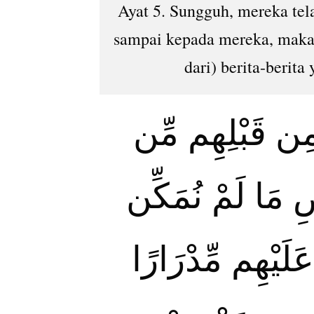
Ayat 5. Sungguh, mereka tel
sampai kepada mereka, maka
dari) berita-berita
 مِن قَبْلِهِم مِّن
ضِ مَا لَمْ نُمَكِّن
َلَيْهِم مِّدْرَارًا