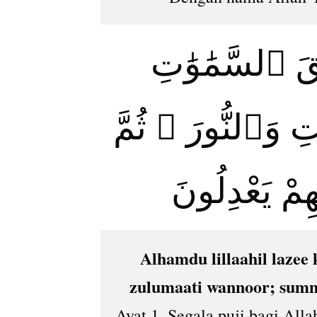
َقَ ٱلسَّمَٰوَٰتِ
ِ وَٱلنُّورَ ۖ ثُمَّ
ِمْ يَعْدِلُونَ
Alhamdu lillaahil lazee
zulumaati wannoor; summa
Ayat 1. Segala puji bagi All