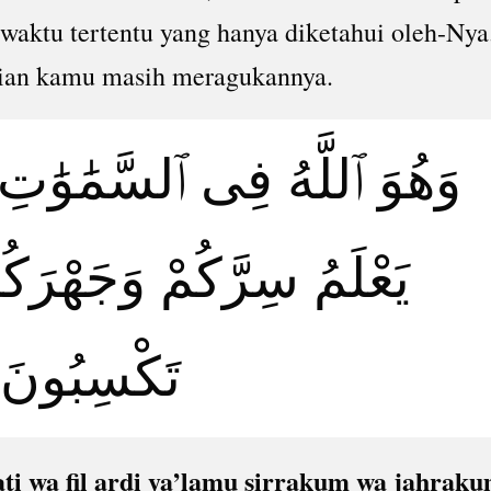
 waktu tertentu yang hanya diketahui oleh-Nya
an kamu masih meragukannya.
وَهُوَ ٱللَّهُ فِى ٱلسَّمَٰوَٰ ۖ
يَعْلَمُ سِرَّكُمْ وَجَهْرَكُم
تَكْسِبُونَ
i wa fil ardi ya’lamu sirrakum wa jahrak