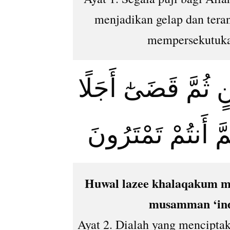
menjadikan gelap dan tera
mempersekutuka
ثُمَّ قَضَىٰٓ أَجَلًا
ۖ  أَنتُمْ تَمْتَرُونَ
Huwal lazee khalaqakum m
musamman ‘in
Ayat 2. Dialah yang mencipta