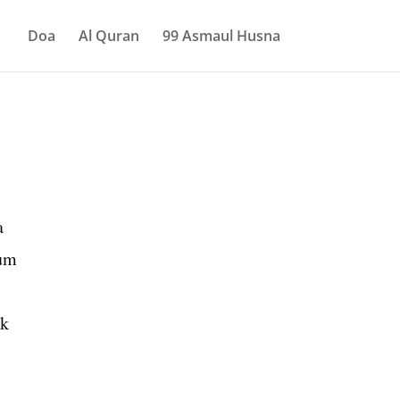
Doa
Al Quran
99 Asmaul Husna
a
lum
ak