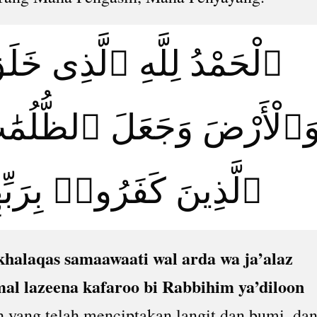
ٱلْحَمْدُ لِلَّهِ ٱلَّذِى خَل
َٱلْأَرْضَ وَجَعَلَ ٱلظُّلُمَٰت
ٱلَّذِينَ كَفَرُوا۟ بِرَبِّه
 khalaqas samaawaati wal arda wa ja’alaz
l lazeena kafaroo bi Rabbihim ya’diloon
ah yang telah menciptakan langit dan bumi, da